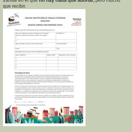
trámite en el que
no hay nada que abonar,
pero mucho
que recibir.