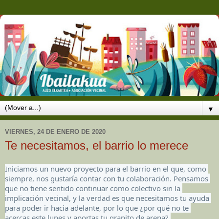
▼
VIERNES, 24 DE ENERO DE 2020
Te necesitamos, el barrio lo merece
Iniciamos un nuevo proyecto para el barrio en el que, como 
siempre, nos gustaría contar con tu colaboración. Pensamos 
que no tiene sentido continuar como colectivo 
sin la 
implicación vecinal, y la verdad es que necesitamos tu ayuda 
para poder ir hacia adelante, por lo que ¿por qué no te 
acercas este lunes y aportas tu granito de arena? 