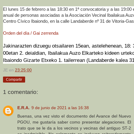
El lunes 15 de febrero a las 18:30 en 1ª convocatoria y a las 19:00
anual de personas asociadas a la Asociación Vecinal Ibailakua Auzo 
Centro Cívico Ibaiondo, en la calle Landaberde nº 31 de Vitoria-Gas
Orden del día / Gai zerrenda
Jakinarazten dizuegu otsailaren 15ean, astelehenean, 18: 3
00etan 2. deialdian, Ibailakua Auzo Elkarteko kideen urtek
Ibaiondo Gizarte Etxeko 1. tailerrean (Landaberde kalea 31
JE
en
23:25:00
Compartir
1 comentario:
E.R.A.
9 de junio de 2021 a las 16:38
Buenas, una vez visto el documento del Avance del Nuevo
PGOU, me gustaría saber como presentar alegaciones. El
trato que se le da a los vecinos y vecinas del antiguo ST-2
es inadmisible. No solamente se incluyen reiteradamente